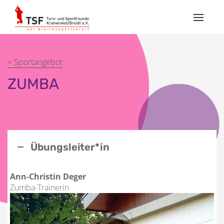
Toggle
navigat
< Sportangebot
ZUMBA
Übungsleiter*in
Ann-Christin Deger
Zumba-Trainerin